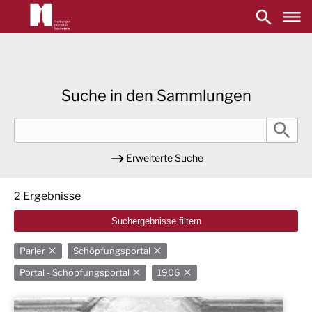
Main
navigation
Direkt
zum
Inhalt
Suche in den Sammlungen
Geben
Sie
einen
Erweiterte Suche
Suchbegriff
ein
2 Ergebnisse
Suchergebnisse filtern
Parler
Schöpfungsportal
Portal - Schöpfungsportal
1906