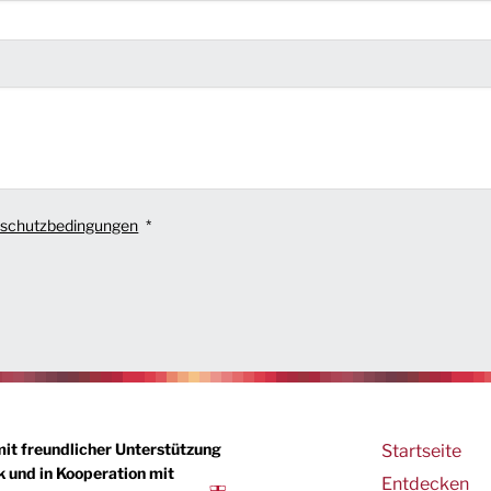
schutzbedingungen
Main
mit freundlicher Unterstützung
Startseite
 und in Kooperation mit
navigation
Entdecken