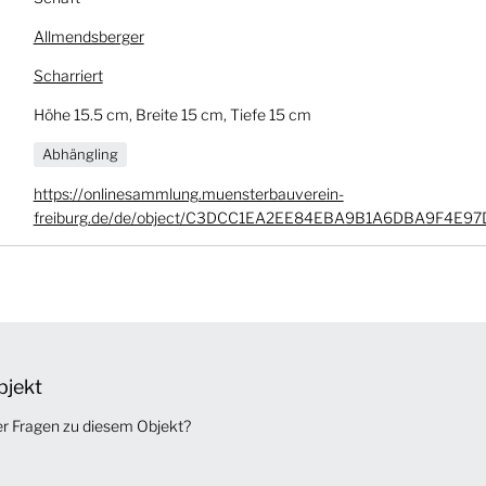
Allmendsberger
Scharriert
Höhe 15.5 cm, Breite 15 cm, Tiefe 15 cm
Abhängling
https://onlinesammlung.muensterbauverein-
freiburg.de/de/object/C3DCC1EA2EE84EBA9B1A6DBA9F4E97
bjekt
er Fragen zu diesem Objekt?