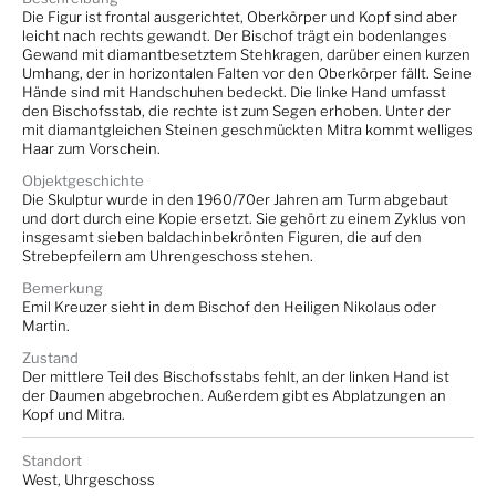
Die Figur ist frontal ausgerichtet, Oberkörper und Kopf sind aber
leicht nach rechts gewandt. Der Bischof trägt ein bodenlanges
Gewand mit diamantbesetztem Stehkragen, darüber einen kurzen
Umhang, der in horizontalen Falten vor den Oberkörper fällt. Seine
Hände sind mit Handschuhen bedeckt. Die linke Hand umfasst
den Bischofsstab, die rechte ist zum Segen erhoben. Unter der
mit diamantgleichen Steinen geschmückten Mitra kommt welliges
Haar zum Vorschein.
Objektgeschichte
Die Skulptur wurde in den 1960/70er Jahren am Turm abgebaut
und dort durch eine Kopie ersetzt. Sie gehört zu einem Zyklus von
insgesamt sieben baldachinbekrönten Figuren, die auf den
Strebepfeilern am Uhrengeschoss stehen.
Bemerkung
Emil Kreuzer sieht in dem Bischof den Heiligen Nikolaus oder
Martin.
Zustand
Der mittlere Teil des Bischofsstabs fehlt, an der linken Hand ist
der Daumen abgebrochen. Außerdem gibt es Abplatzungen an
Kopf und Mitra.
Standort
West, Uhrgeschoss