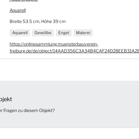
Aquarell
Breite 53.5 cm, Höhe 39 cm
Aquarell
Gewölbe
Engel
Malerei
https://onlinesammlung.muensterbauverein-
freiburg.de/de/object/14AAD356C3A34B4CAF24D28EEB31A2
bjekt
er Fragen zu diesem Objekt?