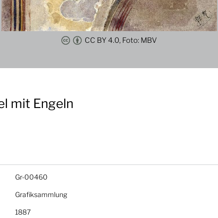
CC BY 4.0, Foto: MBV
l mit Engeln
Gr-00460
Grafiksammlung
1887