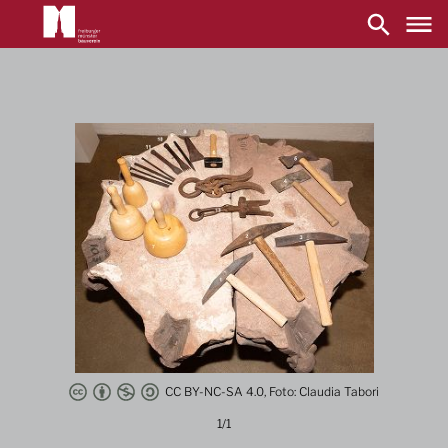
Main
navigation
Direkt
zum
Inhalt
CC BY-NC-SA 4.0, Foto: Claudia Tabori
1/1