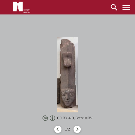
Main
navigation
Direkt
zum
Inhalt
CC BY 4.0, Foto: MBV
1/2