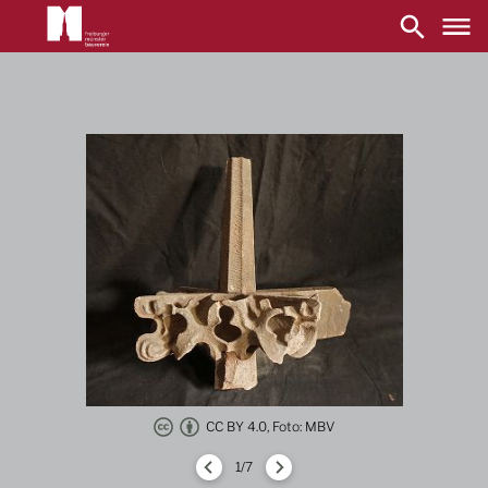
Main
navigation
Direkt
zum
Inhalt
CC BY 4.0, Foto: MBV
1/7