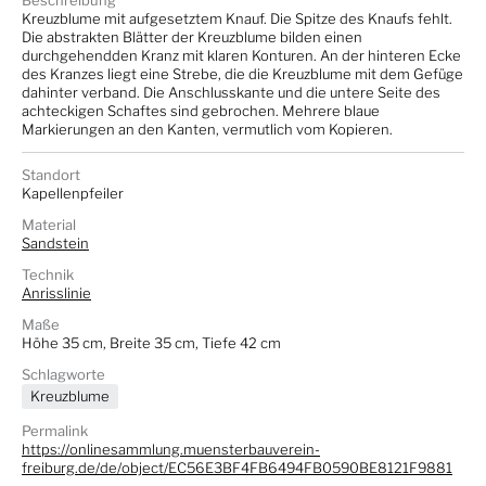
Beschreibung
Kreuzblume mit aufgesetztem Knauf. Die Spitze des Knaufs fehlt.
Die abstrakten Blätter der Kreuzblume bilden einen
durchgehendden Kranz mit klaren Konturen. An der hinteren Ecke
des Kranzes liegt eine Strebe, die die Kreuzblume mit dem Gefüge
dahinter verband. Die Anschlusskante und die untere Seite des
achteckigen Schaftes sind gebrochen. Mehrere blaue
Markierungen an den Kanten, vermutlich vom Kopieren.
Standort
Kapellenpfeiler
Material
Sandstein
Technik
Anrisslinie
Maße
Höhe 35 cm, Breite 35 cm, Tiefe 42 cm
Schlagworte
Kreuzblume
Permalink
https://onlinesammlung.muensterbauverein-
freiburg.de/de/object/EC56E3BF4FB6494FB0590BE8121F9881