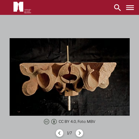
Main
navigation
Direkt
zum
Inhalt
CC BY 4.0, Foto: MBV
1/7