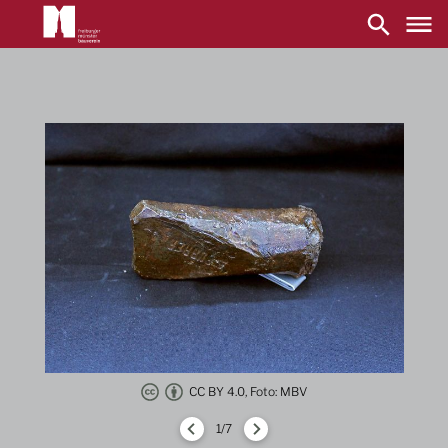
Main
navigation
Direkt
zum
Inhalt
CC BY 4.0, Foto: MBV
1/7