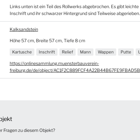
Links unten ist ein Teil des Rollwerks abgebrochen. Es gibt leich
Inschrift und ihr schwarzer Hintergrund sind Teilweise abgerieben.
Kalksandstein
Höhe 57 cm, Breite 57 cm, Tiefe 8 cm
Kartusche
Inschrift
Relief
Mann
Wappen
Putte
U
https://onlinesammlung.muensterbauverein-
freiburg.de/de/object/AC1F2C889FCF4A22B44B67FE9FBAD5
bjekt
er Fragen zu diesem Objekt?