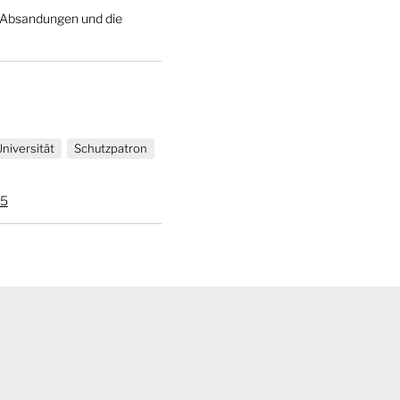
te Absandungen und die
niversität
Schutzpatron
B5