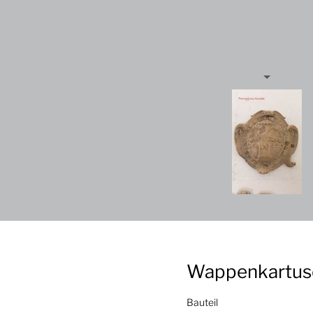
Wappenkartusch
Bauteil