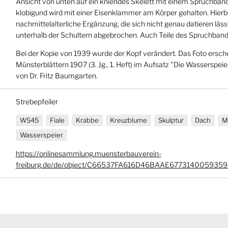
Ansicht von unten auf ein kniendes Skelett mit einem Spruchband.
klobigund wird mit einer Eisenklammer am Körper gehalten. Hierbe
nachmittelalterliche Ergänzung, die sich nicht genau datieren läss
unterhalb der Schultern abgebrochen. Auch Teile des Spruchband
Bei der Kopie von 1939 wurde der Kopf verändert. Das Foto ersche
Münsterblättern 1907 (3. Jg., 1. Heft) im Aufsatz "Die Wasserspei
von Dr. Fritz Baumgarten.
Strebepfeiler
WS45
Fiale
Krabbe
Kreuzblume
Skulptur
Dach
M
Wasserspeier
https://onlinesammlung.muensterbauverein-
freiburg.de/de/object/C66537FA616D46BAAE677314005935