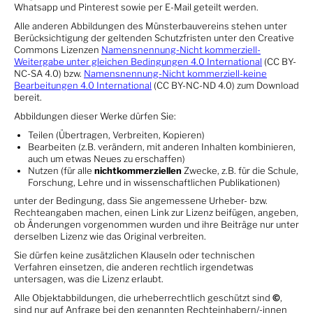
Whatsapp und Pinterest sowie per E-Mail geteilt werden.
Alle anderen Abbildungen des Münsterbauvereins stehen unter
Berücksichtigung der geltenden Schutzfristen unter den Creative
Commons Lizenzen
Namensnennung-Nicht kommerziell-
Weitergabe unter gleichen Bedingungen 4.0 International
(CC BY-
NC-SA 4.0) bzw.
Namensnennung-Nicht kommerziell-keine
Bearbeitungen 4.0 International
(CC BY-NC-ND 4.0) zum Download
bereit.
Abbildungen dieser Werke dürfen Sie:
Teilen (Übertragen, Verbreiten, Kopieren)
Bearbeiten (z.B. verändern, mit anderen Inhalten kombinieren,
auch um etwas Neues zu erschaffen)
Nutzen (für alle
nichtkommerziellen
Zwecke, z.B. für die Schule,
Forschung, Lehre und in wissenschaftlichen Publikationen)
unter der Bedingung, dass Sie angemessene Urheber- bzw.
Rechteangaben machen, einen Link zur Lizenz beifügen, angeben,
ob Änderungen vorgenommen wurden und ihre Beiträge nur unter
derselben Lizenz wie das Original verbreiten.
Sie dürfen keine zusätzlichen Klauseln oder technischen
Verfahren einsetzen, die anderen rechtlich irgendetwas
untersagen, was die Lizenz erlaubt.
Alle Objektabbildungen, die urheberrechtlich geschützt sind
©
,
sind nur auf Anfrage bei den genannten Rechteinhabern/-innen