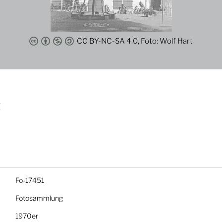
CC BY-NC-SA 4.0, Foto: Wolf Hart
t
Fo-17451
Fotosammlung
1970er