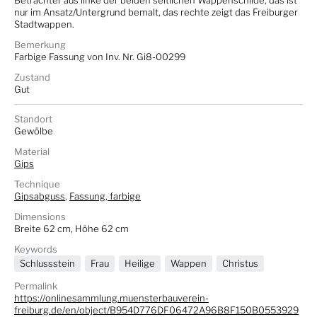
Betrachter aus linke der beiden seitlichen Wappenschilde, das ist
nur im Ansatz/Untergrund bemalt, das rechte zeigt das Freiburger
Stadtwappen.
Bemerkung
Farbige Fassung von Inv. Nr. Gi8-00299
Zustand
Gut
Standort
Gewölbe
Material
Gips
Technique
Gipsabguss
,
Fassung, farbige
Dimensions
Breite 62 cm, Höhe 62 cm
Keywords
Schlussstein
Frau
Heilige
Wappen
Christus
Permalink
https://onlinesammlung.muensterbauverein-
freiburg.de/en/object/B954D776DF06472A96B8F150B0553929