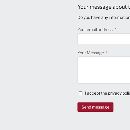
Your message about t
Do you have any information 
Your email address
Your Message
I accept the
privacy poli
Send message