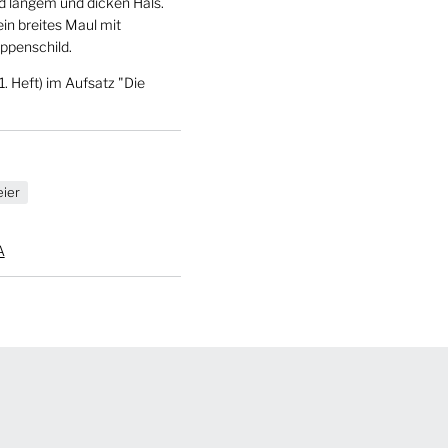
nd langem und dicken Hals.
n breites Maul mit
appenschild.
1. Heft) im Aufsatz "Die
ier
A