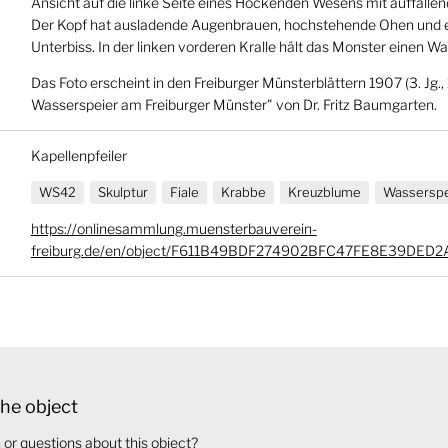
Ansicht auf die linke Seite eines Hockenden Wesens mit auffalle
Der Kopf hat ausladende Augenbrauen, hochstehende Ohen und ei
Unterbiss. In der linken vorderen Kralle hält das Monster einen W
Das Foto erscheint in den Freiburger Münsterblättern 1907 (3. Jg., 
Wasserspeier am Freiburger Münster" von Dr. Fritz Baumgarten.
Kapellenpfeiler
WS42
Skulptur
Fiale
Krabbe
Kreuzblume
Wasserspe
https://onlinesammlung.muensterbauverein-
freiburg.de/en/object/F611B49BDF274902BFC47FE8E39DED2
he object
or questions about this object?