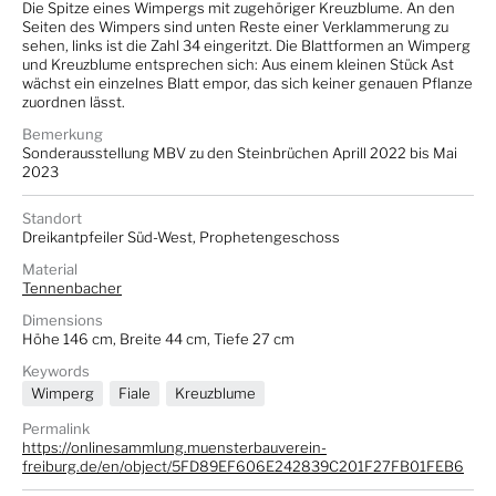
Die Spitze eines Wimpergs mit zugehöriger Kreuzblume. An den
Seiten des Wimpers sind unten Reste einer Verklammerung zu
sehen, links ist die Zahl 34 eingeritzt. Die Blattformen an Wimperg
und Kreuzblume entsprechen sich: Aus einem kleinen Stück Ast
wächst ein einzelnes Blatt empor, das sich keiner genauen Pflanze
zuordnen lässt.
Bemerkung
Sonderausstellung MBV zu den Steinbrüchen Aprill 2022 bis Mai
2023
Standort
Dreikantpfeiler Süd-West, Prophetengeschoss
Material
Tennenbacher
Dimensions
Höhe 146 cm, Breite 44 cm, Tiefe 27 cm
Keywords
Wimperg
Fiale
Kreuzblume
Permalink
https://onlinesammlung.muensterbauverein-
freiburg.de/en/object/5FD89EF606E242839C201F27FB01FEB6