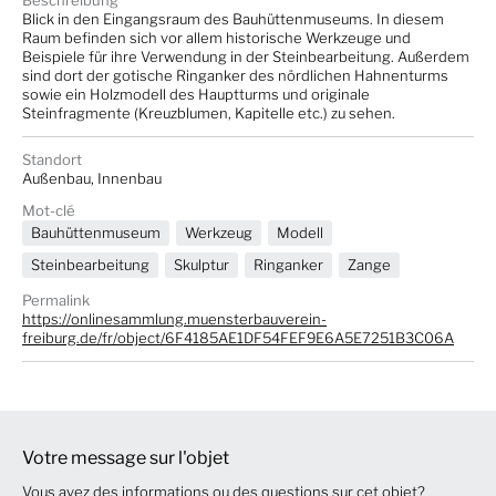
Beschreibung
Blick in den Eingangsraum des Bauhüttenmuseums. In diesem
Raum befinden sich vor allem historische Werkzeuge und
Beispiele für ihre Verwendung in der Steinbearbeitung. Außerdem
sind dort der gotische Ringanker des nördlichen Hahnenturms
sowie ein Holzmodell des Hauptturms und originale
Steinfragmente (Kreuzblumen, Kapitelle etc.) zu sehen.
Standort
Außenbau, Innenbau
Mot-clé
Bauhüttenmuseum
Werkzeug
Modell
Steinbearbeitung
Skulptur
Ringanker
Zange
Permalink
https://onlinesammlung.muensterbauverein-
freiburg.de/fr/object/6F4185AE1DF54FEF9E6A5E7251B3C06A
Votre message sur l'objet
Vous avez des informations ou des questions sur cet objet?