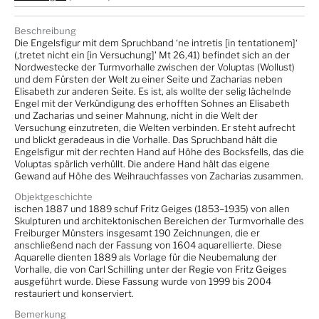
Beschreibung
Die Engelsfigur mit dem Spruchband ‘ne intretis [in tentationem]‘
(‚tretet nicht ein [in Versuchung]' Mt 26,41) befindet sich an der
Nordwestecke der Turmvorhalle zwischen der Voluptas (Wollust)
und dem Fürsten der Welt zu einer Seite und Zacharias neben
Elisabeth zur anderen Seite. Es ist, als wollte der selig lächelnde
Engel mit der Verkündigung des erhofften Sohnes an Elisabeth
und Zacharias und seiner Mahnung, nicht in die Welt der
Versuchung einzutreten, die Welten verbinden. Er steht aufrecht
und blickt geradeaus in die Vorhalle. Das Spruchband hält die
Engelsfigur mit der rechten Hand auf Höhe des Bocksfells, das die
Voluptas spärlich verhüllt. Die andere Hand hält das eigene
Gewand auf Höhe des Weihrauchfasses von Zacharias zusammen.
Objektgeschichte
ischen 1887 und 1889 schuf Fritz Geiges (1853–1935) von allen
Skulpturen und architektonischen Bereichen der Turmvorhalle des
Freiburger Münsters insgesamt 190 Zeichnungen, die er
anschließend nach der Fassung von 1604 aquarellierte. Diese
Aquarelle dienten 1889 als Vorlage für die Neubemalung der
Vorhalle, die von Carl Schilling unter der Regie von Fritz Geiges
ausgeführt wurde. Diese Fassung wurde von 1999 bis 2004
restauriert und konserviert.
Bemerkung