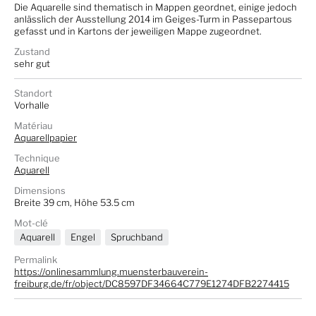
Die Aquarelle sind thematisch in Mappen geordnet, einige jedoch
anlässlich der Ausstellung 2014 im Geiges-Turm in Passepartous
gefasst und in Kartons der jeweiligen Mappe zugeordnet.
Zustand
sehr gut
Standort
Vorhalle
Matériau
Aquarellpapier
Technique
Aquarell
Dimensions
Breite 39 cm, Höhe 53.5 cm
Mot-clé
Aquarell
Engel
Spruchband
Permalink
https://onlinesammlung.muensterbauverein-
freiburg.de/fr/object/DC8597DF34664C779E1274DFB2274415