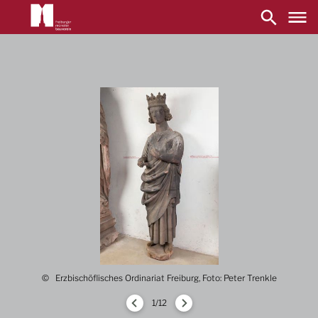
Main
navigation
Aller
au
contenu
principal
Erzbischöflisches Ordinariat Freiburg, Foto: Peter Trenkle
1/12