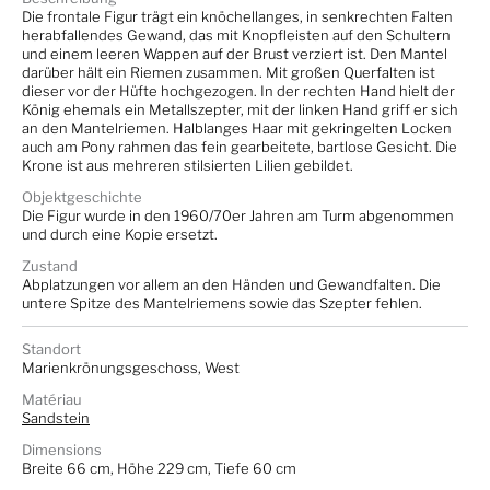
Die frontale Figur trägt ein knöchellanges, in senkrechten Falten
herabfallendes Gewand, das mit Knopfleisten auf den Schultern
und einem leeren Wappen auf der Brust verziert ist. Den Mantel
darüber hält ein Riemen zusammen. Mit großen Querfalten ist
dieser vor der Hüfte hochgezogen. In der rechten Hand hielt der
König ehemals ein Metallszepter, mit der linken Hand griff er sich
an den Mantelriemen. Halblanges Haar mit gekringelten Locken
auch am Pony rahmen das fein gearbeitete, bartlose Gesicht. Die
Krone ist aus mehreren stilsierten Lilien gebildet.
Objektgeschichte
Die Figur wurde in den 1960/70er Jahren am Turm abgenommen
und durch eine Kopie ersetzt.
Zustand
Abplatzungen vor allem an den Händen und Gewandfalten. Die
untere Spitze des Mantelriemens sowie das Szepter fehlen.
Standort
Marienkrönungsgeschoss, West
Matériau
Sandstein
Dimensions
Breite 66 cm, Höhe 229 cm, Tiefe 60 cm