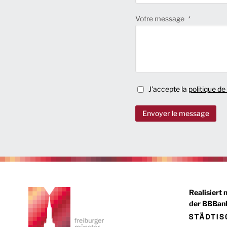
Votre message
J'accepte la
politique de
Envoyer le message
Realisiert 
der BBBank