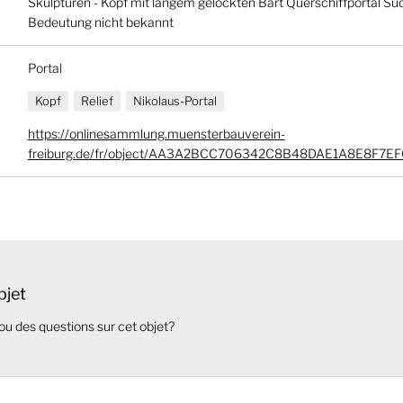
Skulpturen - Kopf mit langem gelockten Bart Querschiffportal Süd
Bedeutung nicht bekannt
Portal
Kopf
Relief
Nikolaus-Portal
https://onlinesammlung.muensterbauverein-
freiburg.de/fr/object/AA3A2BCC706342C8B48DAE1A8E8F7EF
bjet
ou des questions sur cet objet?