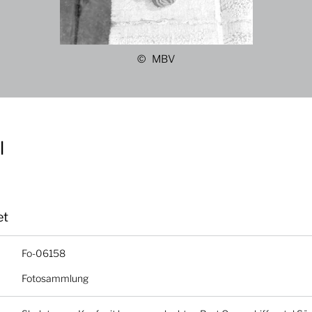
MBV
l
et
Fo-06158
Fotosammlung