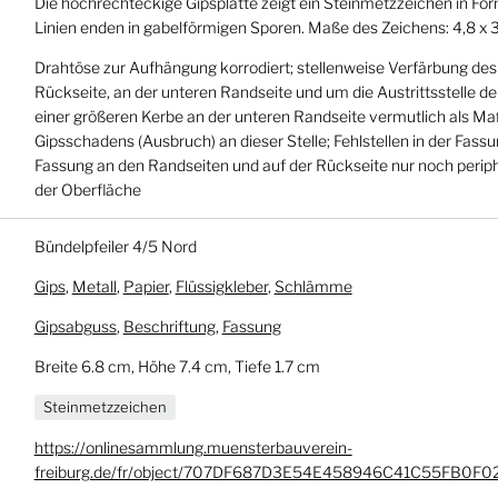
Die hochrechteckige Gipsplatte zeigt ein Steinmetzzeichen in Form
Linien enden in gabelförmigen Sporen. Maße des Zeichens: 4,8 x 
Drahtöse zur Aufhängung korrodiert; stellenweise Verfärbung des
Rückseite, an der unteren Randseite und um die Austrittsstelle d
einer größeren Kerbe an der unteren Randseite vermutlich als M
Gipsschadens (Ausbruch) an dieser Stelle; Fehlstellen in der Fassu
Fassung an den Randseiten und auf der Rückseite nur noch perip
der Oberfläche
Bündelpfeiler 4/5 Nord
Gips
,
Metall
,
Papier
,
Flüssigkleber
,
Schlämme
Gipsabguss
,
Beschriftung
,
Fassung
Breite 6.8 cm, Höhe 7.4 cm, Tiefe 1.7 cm
Steinmetzzeichen
https://onlinesammlung.muensterbauverein-
freiburg.de/fr/object/707DF687D3E54E458946C41C55FB0F0