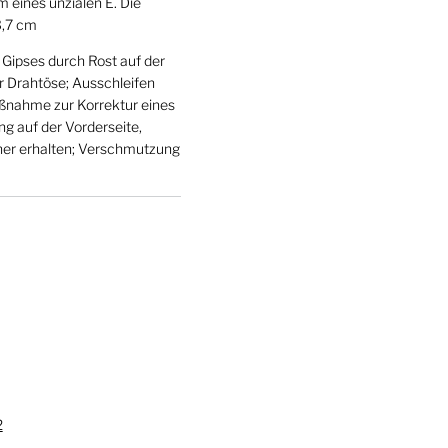
 eines unzialen E. Die
3,7 cm
 Gipses durch Rost auf der
er Drahtöse; Ausschleifen
aßnahme zur Korrektur eines
ng auf der Vorderseite,
her erhalten; Verschmutzung
2