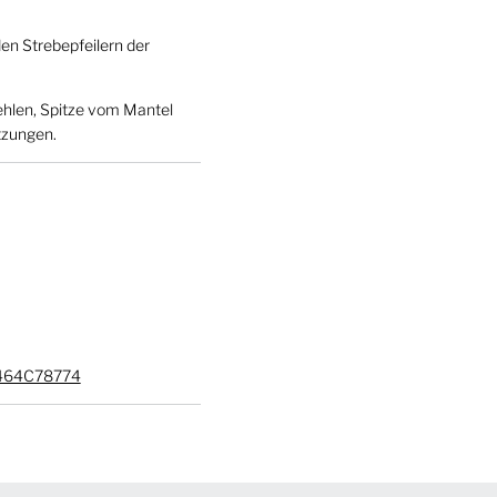
den Strebepfeilern der
fehlen, Spitze vom Mantel
tzungen.
E464C78774