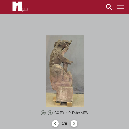
Main
navigation
Direkt
zum
Inhalt
CC BY 4.0, Foto: MBV
1/8