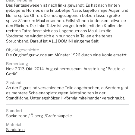
Beschreibung
Das Fantasiewesen ist nach links gewandt. Es hat nach hinten
gebogene Hörner, eine knubbelige Nase, kugelförmige Augen und
kleine spitze Ohren. Die hochgezogenen Lefzen lassen große
spitze Zähne im Maul erkennen. Fellsträhnen bedecken teilweise
den Rücken. Die linke Tatze ist vorgestreckt, mit den Krallen der
rechten Tatze fasst sich das Ungeheuer ans Maul. Um die
Vorderbeine windet sich ein nur noch in Teilen erhaltenes
Spruchband. Darauf ist A [...] DOMINI eingemeißelt.
Objektgeschichte
Die Originafigur wurde am Münster 1926 durch eine Kopie ersetzt.
Bemerkung
Nov. 2013-Okt. 2014: Augustinermuseum, Ausstellung "Baustelle
Gotik"
Zustand
An der Figur sind verschiedene Teile abgebrochen, außerdem gibt
es mehrere Schalenabplatzungen. Metallbolzen in der
Standfläche, Unterlagshölzer H-förmig miteinander verschraubt.
Standort
Sockelzone / Ölberg-/Grafenkapelle
Material
Sandstein