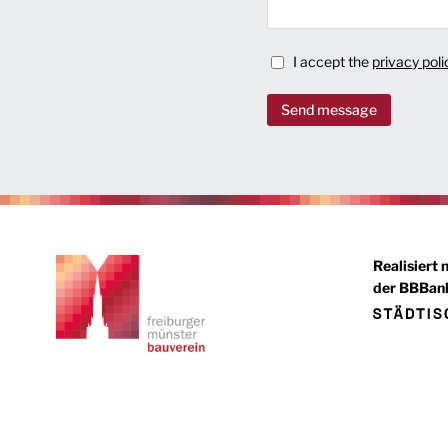
I accept the
privacy poli
Send message
Realisiert 
der BBBank