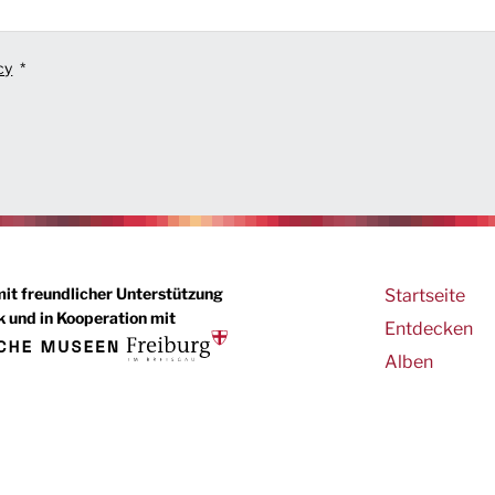
cy
Main
mit freundlicher Unterstützung
Startseite
 und in Kooperation mit
navigation
Entdecken
Alben