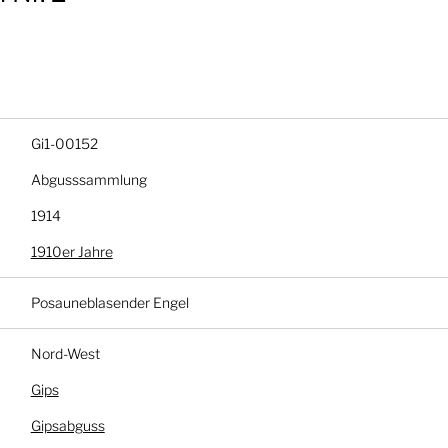
Gi1-00152
Abgusssammlung
1914
1910er Jahre
Posauneblasender Engel
Nord-West
Gips
Gipsabguss