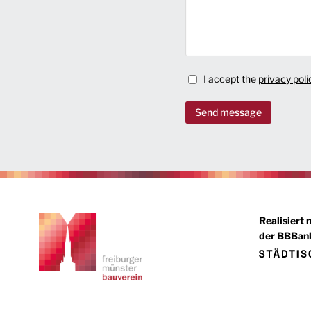
I accept the
privacy poli
Send message
Realisiert 
der BBBank