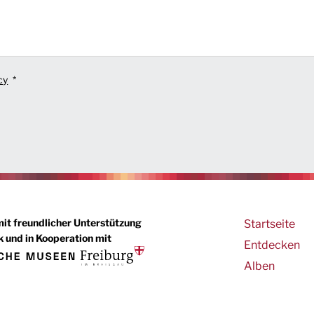
cy
Main
mit freundlicher Unterstützung
Startseite
 und in Kooperation mit
navigation
Entdecken
Alben