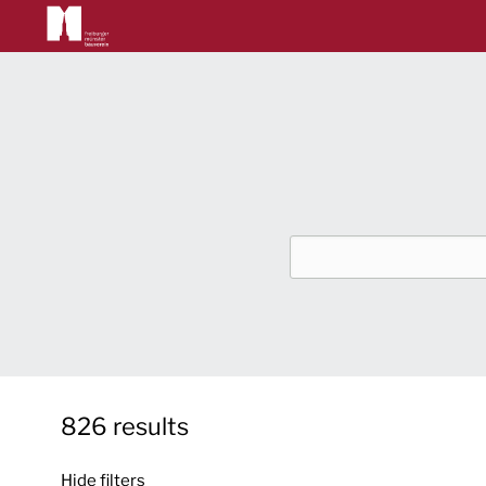
Main
navigation
Skip
to
main
content
Enter
search
term
826 results
Hide filters