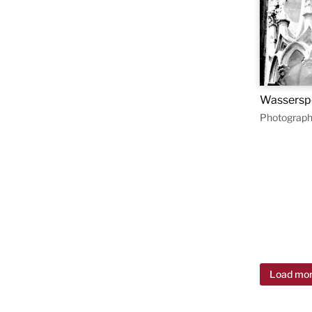
Wasserspe
Photograph
Load mo