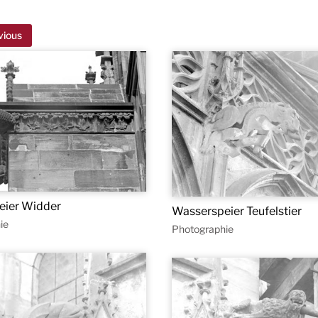
vious
eier Widder
Wasserspeier Teufelstier
ie
Photographie