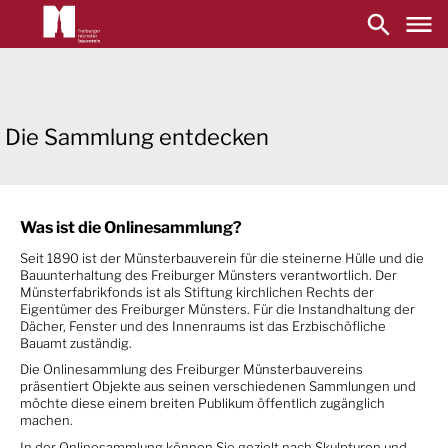
Main
navigation
Aller
au
contenu
principal
Die Sammlung entdecken
Was ist die Onlinesammlung?
Seit 1890 ist der Münsterbauverein für die steinerne Hülle und die
Bauunterhaltung des Freiburger Münsters verantwortlich. Der
Münsterfabrikfonds ist als Stiftung kirchlichen Rechts der
Eigentümer des Freiburger Münsters. Für die Instandhaltung der
Dächer, Fenster und des Innenraums ist das Erzbischöfliche
Bauamt zuständig.
Die Onlinesammlung des Freiburger Münsterbauvereins
präsentiert Objekte aus seinen verschiedenen Sammlungen und
möchte diese einem breiten
Publikum öffentlich zugänglich
machen.
In der Onlinesammlung können Sie gezielt nach Skulpturen und