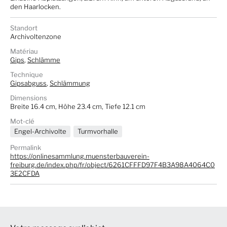
den Haarlocken.
Standort
Archivoltenzone
Matériau
Gips
,
Schlämme
Technique
Gipsabguss
,
Schlämmung
Dimensions
Breite 16.4 cm, Höhe 23.4 cm, Tiefe 12.1 cm
Mot-clé
Engel-Archivolte
Turmvorhalle
Permalink
https://onlinesammlung.muensterbauverein-
freiburg.de/index.php/fr/object/6261CFFFD97F4B3A98A4064C0
3E2CFDA