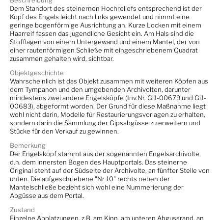
Beschreibung
Dem Standort des steinernen Hochreliefs entsprechend ist der
Kopf des Engels leicht nach links gewendet und nimmt eine
geringe bogenförmige Ausrichtung an. Kurze Locken mit einem
Haarreif fassen das jugendliche Gesicht ein. Am Hals sind die
Stofflagen von einem Untergewand und einem Mantel, der von
einer rautenförmigen Schließe mit eingeschriebenem Quadrat
zusammen gehalten wird, sichtbar.
Objektgeschichte
Wahrscheinlich ist das Objekt zusammen mit weiteren Köpfen aus
dem Tympanon und den umgebenden Archivolten, darunter
mindestens zwei andere Engelsköpfe (Inv.Nr. Gi1-00679 und Gi1-
00683), abgeformt worden. Der Grund für diese Maßnahme liegt
wohl nicht darin, Modelle für Restaurierungsvorlagen zu erhalten,
sondern darin die Sammlung der Gipsabgüsse zu erweitern und
Stücke für den Verkauf zu gewinnen.
Bemerkung
Der Engelskopf stammt aus der sogenannten Engelsarchivolte,
d.h. dem innersten Bogen des Hauptportals. Das steinerne
Original steht auf der Südseite der Archivolte, an fünfter Stelle von
unten. Die aufgeschriebene "Nr 10" rechts neben der
Mantelschließe bezieht sich wohl eine Nummerierung der
Abgüsse aus dem Portal.
Zustand
Einzelne Abplatzungen, z.B. am Kinn, am unteren Abgussrand, an