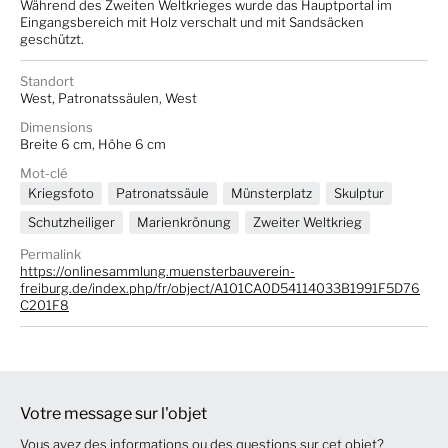
Während des Zweiten Weltkrieges wurde das Hauptportal im
Eingangsbereich mit Holz verschalt und mit Sandsäcken
geschützt.
Standort
West, Patronatssäulen, West
Dimensions
Breite 6 cm, Höhe 6 cm
Mot-clé
Kriegsfoto
Patronatssäule
Münsterplatz
Skulptur
Schutzheiliger
Marienkrönung
Zweiter Weltkrieg
Permalink
https://onlinesammlung.muensterbauverein-
freiburg.de/index.php/fr/object/A101CA0D54114033B1991F5D76
C201F8
Votre message sur l'objet
Vous avez des informations ou des questions sur cet objet?