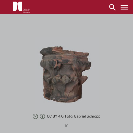
Main
navigation
Direkt
zum
Inhalt
CC BY 4.0, Foto: Gabriel Schropp
1/1