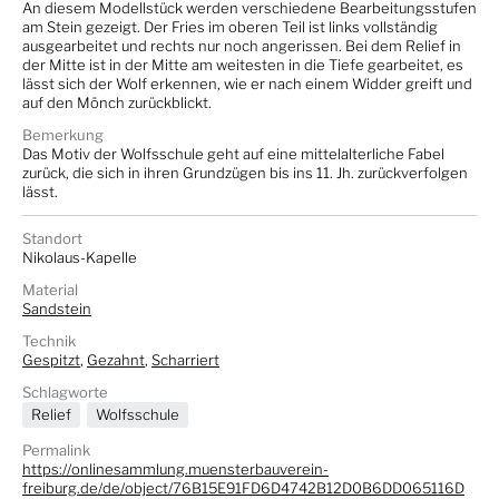
An diesem Modellstück werden verschiedene Bearbeitungsstufen
am Stein gezeigt. Der Fries im oberen Teil ist links vollständig
ausgearbeitet und rechts nur noch angerissen. Bei dem Relief in
der Mitte ist in der Mitte am weitesten in die Tiefe gearbeitet, es
lässt sich der Wolf erkennen, wie er nach einem Widder greift und
auf den Mönch zurückblickt.
Bemerkung
Das Motiv der Wolfsschule geht auf eine mittelalterliche Fabel
zurück, die sich in ihren Grundzügen bis ins 11. Jh. zurückverfolgen
lässt.
Standort
Nikolaus-Kapelle
Material
Sandstein
Technik
Gespitzt
,
Gezahnt
,
Scharriert
Schlagworte
Relief
Wolfsschule
Permalink
https://onlinesammlung.muensterbauverein-
freiburg.de/de/object/76B15E91FD6D4742B12D0B6DD065116D