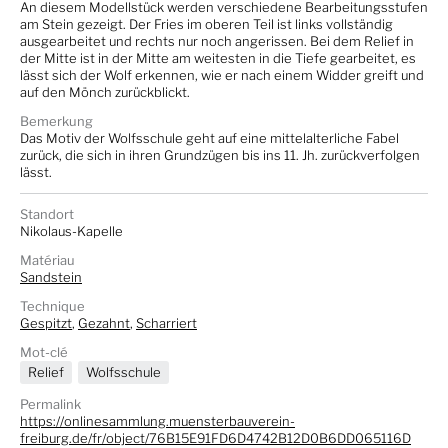
An diesem Modellstück werden verschiedene Bearbeitungsstufen
am Stein gezeigt. Der Fries im oberen Teil ist links vollständig
ausgearbeitet und rechts nur noch angerissen. Bei dem Relief in
der Mitte ist in der Mitte am weitesten in die Tiefe gearbeitet, es
lässt sich der Wolf erkennen, wie er nach einem Widder greift und
auf den Mönch zurückblickt.
Bemerkung
Das Motiv der Wolfsschule geht auf eine mittelalterliche Fabel
zurück, die sich in ihren Grundzügen bis ins 11. Jh. zurückverfolgen
lässt.
Standort
Nikolaus-Kapelle
Matériau
Sandstein
Technique
Gespitzt
,
Gezahnt
,
Scharriert
Mot-clé
Relief
Wolfsschule
Permalink
https://onlinesammlung.muensterbauverein-
freiburg.de/fr/object/76B15E91FD6D4742B12D0B6DD065116D