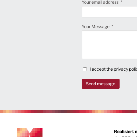
Your email address
Your Message
I accept the
privacy poli
Send message
Realisiert 