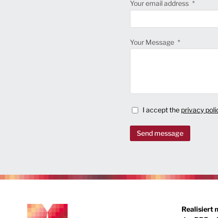
Your email address
Your Message
I accept the
privacy poli
Send message
Realisiert 