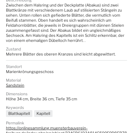
Beschreibung
Zwischen dem Halsring und der Deckplatte (Abakus) sind zwei
Blattkränze mit verschiedenem Laub auf stilisierten Stängeln zu
sehen. Unten rollen sich gefiederte Blätter, die vermutlich vom
Beifuß stammen. Oben handelt es sich wahrscheinlich um
Feldahornblätter, die jeweils in Dreiergruppen mit dünnen Stielen
zusammengefasst sind. Der Abakus bildet ein ungleichmäßiges
Sechseck. Am Halsring des Kapitells ist ein Schlitz erkennbar, der
von einem ehemaligen Dübelloch herrührt. .
Zustand
Mehrere Blätter des oberen Kranzes sind leicht abgewittert.
Standort
Marienkrönungsgeschoss
Material
Sandstein
Dimensions
Höhe 34 cm, Breite 36 cm, Tiefe 35 cm
Keywords
Blattkapitell
Kapitell
Permalink
https://onlinesammlung.muensterbauverein-