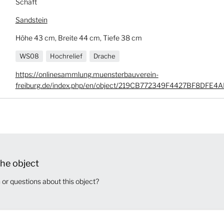
Schaft
Sandstein
Höhe 43 cm, Breite 44 cm, Tiefe 38 cm
WS08
Hochrelief
Drache
https://onlinesammlung.muensterbauverein-
freiburg.de/index.php/en/object/219CB772349F4427BF8DFE4
he object
or questions about this object?