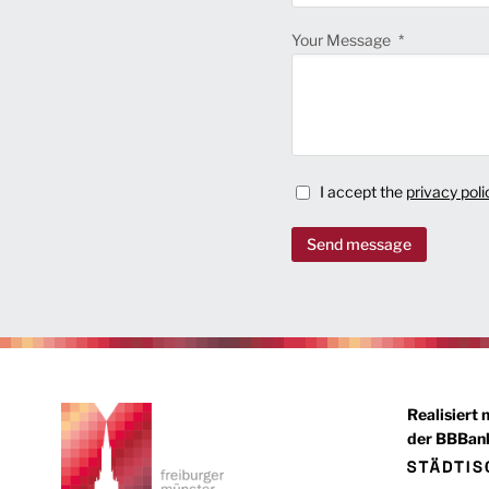
Your Message
I accept the
privacy poli
Send message
Realisiert 
der BBBank