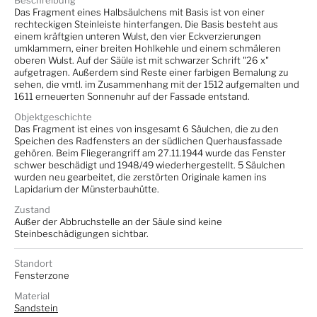
Beschreibung
Das Fragment eines Halbsäulchens mit Basis ist von einer
rechteckigen Steinleiste hinterfangen. Die Basis besteht aus
einem kräftgien unteren Wulst, den vier Eckverzierungen
umklammern, einer breiten Hohlkehle und einem schmäleren
oberen Wulst. Auf der Säüle ist mit schwarzer Schrift "26 x"
aufgetragen. Außerdem sind Reste einer farbigen Bemalung zu
sehen, die vmtl. im Zusammenhang mit der 1512 aufgemalten und
1611 erneuerten Sonnenuhr auf der Fassade entstand.
Objektgeschichte
Das Fragment ist eines von insgesamt 6 Säulchen, die zu den
Speichen des Radfensters an der südlichen Querhausfassade
gehören. Beim Fliegerangriff am 27.11.1944 wurde das Fenster
schwer beschädigt und 1948/49 wiederhergestellt. 5 Säulchen
wurden neu gearbeitet, die zerstörten Originale kamen ins
Lapidarium der Münsterbauhütte.
Zustand
Außer der Abbruchstelle an der Säule sind keine
Steinbeschädigungen sichtbar.
Standort
Fensterzone
Material
Sandstein