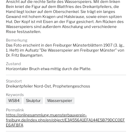
Ansicht auf die rechte Seite des Wasserspeiers. Mit dem linken
Bein kniet die Figur auf dem Blattfries des Dreikantpfeilers, die
Hand liegt locker auf dem Oberschenkel. Sie trägt ein langes
Gewand mit hohem Kragen und Halskrause, sowie einen spitzen
Hut. Der Kopf ist mit Eisen an der Figur gesichert. Am Rücken des
Wasserspeiers sind außerdem Abschalung und verschiedene
Risse festzustellen.
Bemerkung
Das Foto erscheint in den Freiburger Münsterblättern 1907 (3. Jg.,
1. Heft) im Aufsatz "Die Wasserspeier am Freiburger Münster" von
Dr. Fritz Baumgarten.
Zustand
Horizontaler Bruch etwa mittig durch die Platte.
Standort
Dreikantpfeiler Nord-Ost, Prophetengeschoss
Keywords
WS84
Skulptur
Wasserspeier
Permalink
https://onlinesammlung.muensterbauverein-
freiburg.de/index.php/en/object/E3A556A1EFA144E5B79DCC0EF
E6AF8FA