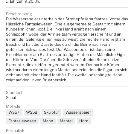
1. Jahrzehnt 20. Jh.
Beschreibung
Die Wasserspeier unterhalb des Strebepfeileraufsatzes. Vorne das
Hässliche Fantasiewesen: Eine ausgemergelte Gestalt mit einem
hundeähnlichen Kopf. Die linke Hand greift nach einem
Schlappohr, wobei der Arm seltsam verbogen erscheint und an
einem der Gelenke einen Riss aufweist. Die rechte Hand liegt am
Bauch und hält die Quaste des durch die Beine nach vorn
geführten Schwanzes fest. Der Wasserspeier ist durch eine
Eisenklammer am Blattfries befestigt. Hinten die Männliche Figur
mit Hörnern: Vom Ohr über die Stirn verläuft eine Reihe spitzer
Elemente, die als Hörner gedeutet werden. Der nackte Körper
wird nur durch einen langen Mantel bedeckt, den die Figur um sich
zieht und mit einer Hand festhält. Die zweite, beschädigte Hand
zeigt auf den linken Brustbereich.
Standort
Schaft
Mot-clé
WS57
WS58
Skulptur
Wasserspeier
Fantasiewesen
Mann
Mantel
Horn
Permalink