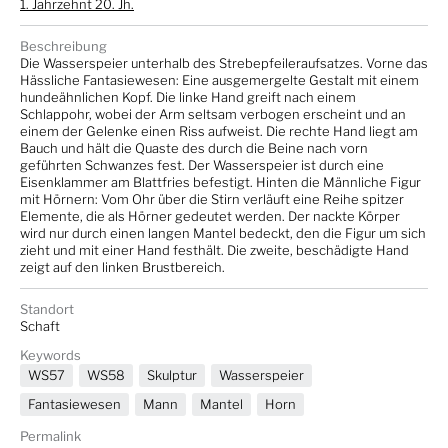
1. Jahrzehnt 20. Jh.
Beschreibung
Die Wasserspeier unterhalb des Strebepfeileraufsatzes. Vorne das
Hässliche Fantasiewesen: Eine ausgemergelte Gestalt mit einem
hundeähnlichen Kopf. Die linke Hand greift nach einem
Schlappohr, wobei der Arm seltsam verbogen erscheint und an
einem der Gelenke einen Riss aufweist. Die rechte Hand liegt am
Bauch und hält die Quaste des durch die Beine nach vorn
geführten Schwanzes fest. Der Wasserspeier ist durch eine
Eisenklammer am Blattfries befestigt. Hinten die Männliche Figur
mit Hörnern: Vom Ohr über die Stirn verläuft eine Reihe spitzer
Elemente, die als Hörner gedeutet werden. Der nackte Körper
wird nur durch einen langen Mantel bedeckt, den die Figur um sich
zieht und mit einer Hand festhält. Die zweite, beschädigte Hand
zeigt auf den linken Brustbereich.
Standort
Schaft
Keywords
WS57
WS58
Skulptur
Wasserspeier
Fantasiewesen
Mann
Mantel
Horn
Permalink